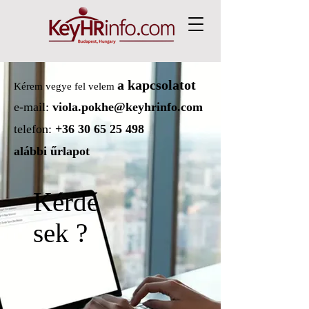
a kapcsolatot
Kérem vegye
fel velem
e-mail:
viola.pokhe@keyhrinfo.com
telefon:
+36 30 65 25 498
alábbi űrlapot
Kérdé
sek ?